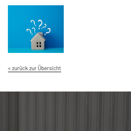
< zurück zur Übersicht
Learn
more